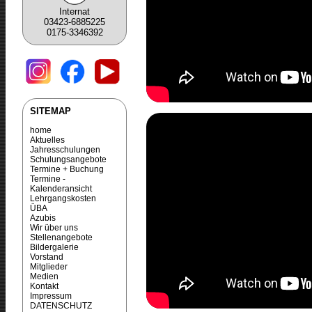
Internat
03423-6885225
0175-3346392
SITEMAP
home
Aktuelles
Jahresschulungen
Schulungsangebote
Termine + Buchung
Termine -
Kalenderansicht
Lehrgangskosten
ÜBA
Azubis
Wir über uns
Stellenangebote
Bildergalerie
Vorstand
Mitglieder
Medien
Kontakt
Impressum
DATENSCHUTZ