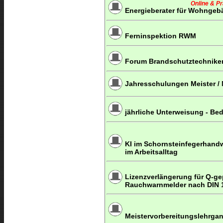
Online & P
Energieberater für Wohngeb
Ferninspektion RWM
Forum Brandschutztechniker
Jahresschulungen Meister / M
jährliche Unterweisung - Be
KI im Schornsteinfegerhandw
im Arbeitsalltag
Lizenzverlängerung für Q-gep
Rauchwarnmelder nach DIN 
Meistervorbereitungslehrgang