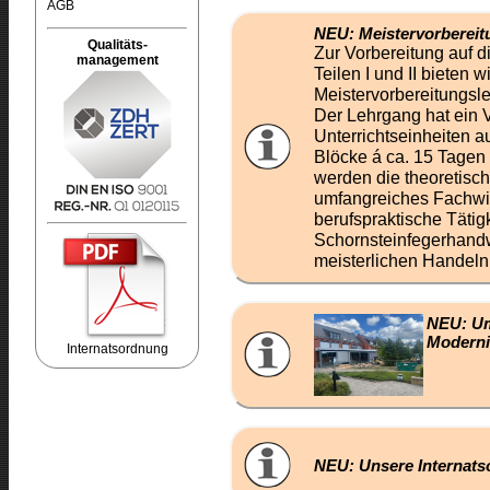
AGB
NEU: Meistervorbereit
Qualitäts-
Zur Vorbereitung auf d
management
Teilen I und II bieten w
Meistervorbereitungsl
Der Lehrgang hat ein
Unterrichtseinheiten a
Blöcke á ca. 15 Tagen
werden die theoretisc
umfangreiches Fachwi
berufspraktische Tätig
Schornsteinfegerhand
meisterlichen Handeln 
NEU:
Um
Moderni
Internatsordnung
NEU: Unsere Internat
Redaktion